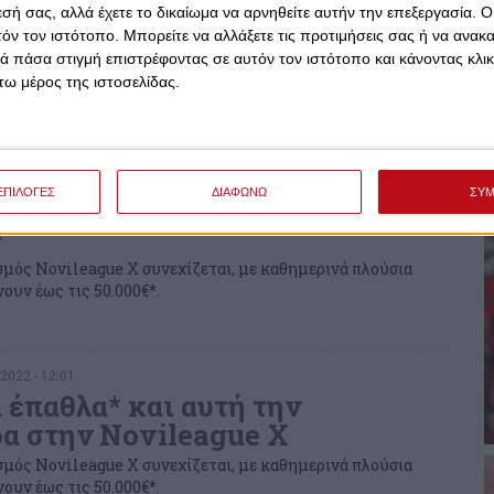
μαδη Novileague X με έπαθλο
εσή σας, αλλά έχετε το δικαίωμα να αρνηθείτε αυτήν την επεξεργασία. 
*
τόν τον ιστότοπο. Μπορείτε να αλλάξετε τις προτιμήσεις σας ή να ανακα
 πάσα στιγμή επιστρέφοντας σε αυτόν τον ιστότοπο και κάνοντας κλι
σμός Novileague X συνεχίζεται, με καθημερινά πλούσια
ω μέρος της ιστοσελίδας.
ουν έως τις 50.000€*.
022 - 09:49
ΕΠΙΛΟΓΕΣ
ΔΙΑΦΩΝΩ
ΣΥ
 που κρίνει πολλά, με έπαθλο
*
σμός Novileague X συνεχίζεται, με καθημερινά πλούσια
ουν έως τις 50.000€*.
2022 - 12:01
 έπαθλα* και αυτή την
α στην Novileague X
σμός Novileague X συνεχίζεται, με καθημερινά πλούσια
ουν έως τις 50.000€*.