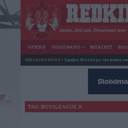
Θρύλε, Θεέ μου, Ολυμπιακέ μου!
ΑΡΧΙΚΗ
ΠΟΔΟΣΦΑΙΡΟ
ΜΠΑΣΚΕΤ
ΒΟΛ
BREAKING NEWS
Έφηβος 93 ετών με την κούπα το
TAG: NOVILEAGUE X