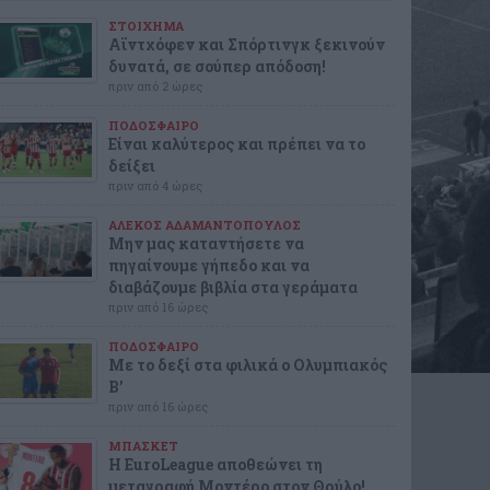
ΣΤΟΙΧΗΜΑ
Αϊντχόφεν και Σπόρτινγκ ξεκινούν
δυνατά, σε σούπερ απόδοση!
πριν από 2 ώρες
ΠΟΔΟΣΦΑΙΡΟ
Είναι καλύτερος και πρέπει να το
δείξει
πριν από 4 ώρες
ΑΛΕΚΟΣ ΑΔΑΜΑΝΤΟΠΟΥΛΟΣ
Μην μας καταντήσετε να
πηγαίνουμε γήπεδο και να
διαβάζουμε βιβλία στα γεράματα
πριν από 16 ώρες
ΠΟΔΟΣΦΑΙΡΟ
Με το δεξί στα φιλικά ο Ολυμπιακός
Β’
πριν από 16 ώρες
ΜΠΑΣΚΕΤ
Η EuroLeague αποθεώνει τη
μεταγραφή Μοντέρο στον Θρύλο!