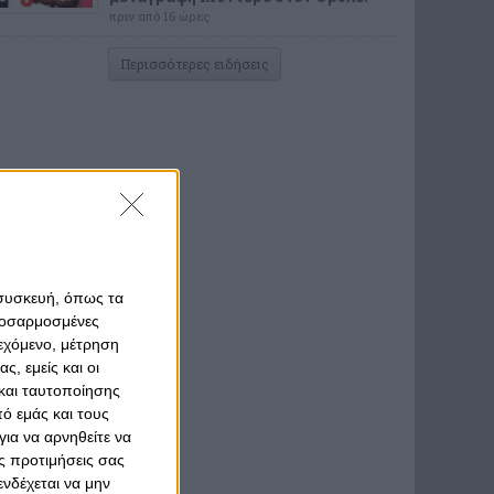
πριν από 16 ώρες
Περισσότερες ειδήσεις
 συσκευή, όπως τα
προσαρμοσμένες
ιεχόμενο, μέτρηση
ς, εμείς και οι
και ταυτοποίησης
ό εμάς και τους
ια να αρνηθείτε να
ς προτιμήσεις σας
νδέχεται να μην