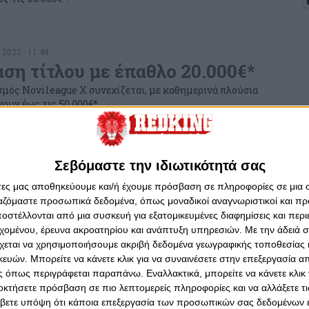
 2022 - 11:49
ση τίτλου με έπαθλο 20.000€*
σμός Novileague X συνεχίζεται, με καθημερινά πλούσια
ουν έως τις 50.000€*.
Σεβόμαστε την ιδιωτικότητά σας
 2022 - 10:20
άτες μας αποθηκεύουμε και/ή έχουμε πρόσβαση σε πληροφορίες σε μια
εγάλοι νικητές στην
ργαζόμαστε προσωπικά δεδομένα, όπως μοναδικοί αναγνωριστικοί και 
μαδη αγωνιστική
στέλλονται από μια συσκευή για εξατομικευμένες διαφημίσεις και περ
εχομένου, έρευνα ακροατηρίου και ανάπτυξη υπηρεσιών.
σμός Novileague X συνεχίζεται, με καθημερινά πλούσια
Με την άδειά σα
ουν έως τις 50.000€*.
χεται να χρησιμοποιήσουμε ακριβή δεδομένα γεωγραφικής τοποθεσίας 
ών. Μπορείτε να κάνετε κλικ για να συναινέσετε στην επεξεργασία απ
 όπως περιγράφεται παραπάνω. Εναλλακτικά, μπορείτε να κάνετε κλικ γ
οκτήσετε πρόσβαση σε πιο λεπτομερείς πληροφορίες και να αλλάξετε τι
22 - 09:54
βετε υπόψη ότι κάποια επεξεργασία των προσωπικών σας δεδομένων ε