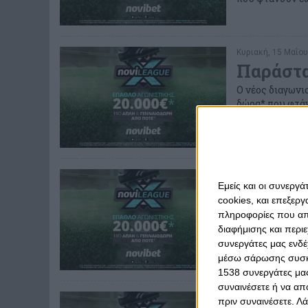
Κυριακή, 15 Μαΐου
Παράστα
Ο νέος διαγωνι
δώρα* που φτάν
Σάββατο, 14 Μαΐου
Εμείς και οι συνεργ
Τρεις μ
cookies, και επεξε
μεσοβδό
πληροφορίες που απο
διαφήμισης και περι
Ο νέος διαγωνι
δώρα* που φτάν
συνεργάτες μας ενδέ
μέσω σάρωσης συσκευ
1538 συνεργάτες μας
συναινέσετε ή να απ
Τρίτη, 10 Μαΐου 20
πριν συναινέσετε.
Λά