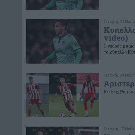
Τετάρτη, 24 Μαΐου
Κυπελλο
video)
O νεαρός μπακ 
το κύπελλο Κύπ
Τετάρτη, 24 Μαΐου
Αριστερ
Κίτσος, Ραμόν κ
Τετάρτη, 17 Μαΐου