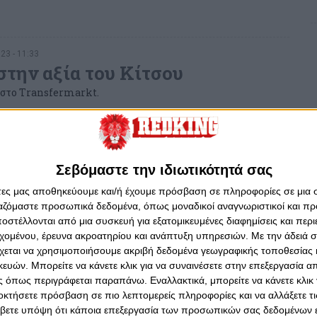
23 - 11:33
στην αξία του Κίτσου
ή στο Τransfermarkt.
Σεβόμαστε την ιδιωτικότητά σας
 2023 - 13:58
άτες μας αποθηκεύουμε και/ή έχουμε πρόσβαση σε πληροφορίες σε μια
γισμός Ομόνοιας για Κίτσο
ργαζόμαστε προσωπικά δεδομένα, όπως μοναδικοί αναγνωριστικοί και 
τηκε με επαγγελματισμό και αφοσίωση».
στέλλονται από μια συσκευή για εξατομικευμένες διαφημίσεις και περ
εχομένου, έρευνα ακροατηρίου και ανάπτυξη υπηρεσιών.
Με την άδειά σα
χεται να χρησιμοποιήσουμε ακριβή δεδομένα γεωγραφικής τοποθεσίας 
ών. Μπορείτε να κάνετε κλικ για να συναινέσετε στην επεξεργασία απ
 όπως περιγράφεται παραπάνω. Εναλλακτικά, μπορείτε να κάνετε κλικ γ
οκτήσετε πρόσβαση σε πιο λεπτομερείς πληροφορίες και να αλλάξετε τι
ίου 2023 - 22:16
βετε υπόψη ότι κάποια επεξεργασία των προσωπικών σας δεδομένων ε