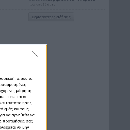
πριν από 18 ώρες
Περισσότερες ειδήσεις
 συσκευή, όπως τα
προσαρμοσμένες
ιεχόμενο, μέτρηση
ς, εμείς και οι
και ταυτοποίησης
ό εμάς και τους
ια να αρνηθείτε να
ς προτιμήσεις σας
νδέχεται να μην