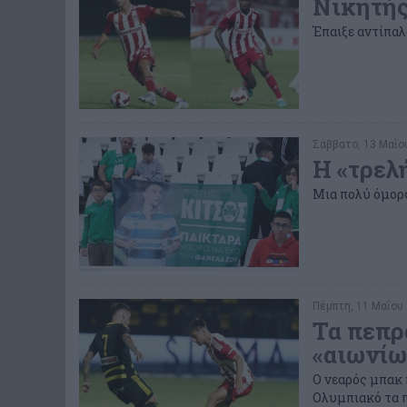
Νικητής
Έπαιξε αντίπαλ
Σάββατο, 13 Μαΐου
Η «τρελ
Μια πολύ όμορ
Πέμπτη, 11 Μαΐου 
Τα πεπρ
«αιωνίω
Ο νεαρός μπακ 
Ολυμπιακό τα 