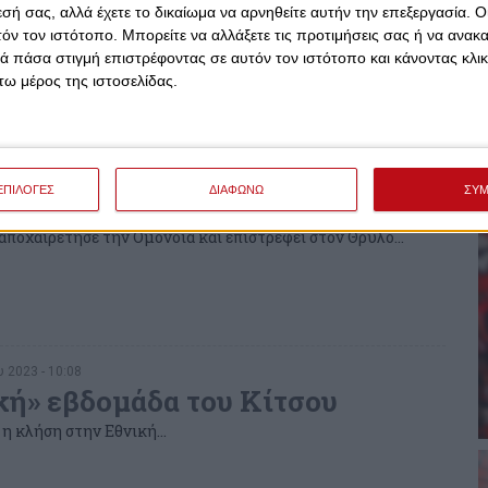
οια θέλει να αγοράσει τον
εσή σας, αλλά έχετε το δικαίωμα να αρνηθείτε αυτήν την επεξεργασία. 
τόν τον ιστότοπο. Μπορείτε να αλλάξετε τις προτιμήσεις σας ή να ανακα
 πάσα στιγμή επιστρέφοντας σε αυτόν τον ιστότοπο και κάνοντας κλι
άδα επιθυμεί την απόκτηση του νεαρού αριστερού μπακ
ω μέρος της ιστοσελίδας.
 2023 - 18:15
ΕΠΙΛΟΓΕΣ
ΔΙΑΦΩΝΩ
ΣΥ
ει και ο Κίτσος! (photo)
αποχαιρέτησε την Ομόνοια και επιστρέφει στον Θρύλο...
 2023 - 10:08
κή» εβδομάδα του Κίτσου
η κλήση στην Εθνική...