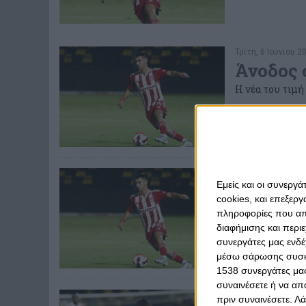
Τρίτη, 6 Ιουνίου 20
Άνοδος 
Η νέα του τιμ
Κυριακή, 4 Ιουνίου
Εμείς και οι συνεργ
O απολο
cookies, και επεξε
«Ο Φώτης εργάσ
πληροφορίες που απο
διαφήμισης και περι
συνεργάτες μας ενδέ
μέσω σάρωσης συσκευ
1538 συνεργάτες μας
συναινέσετε ή να απ
Παρασκευή, 2 Ιουν
πριν συναινέσετε.
Λά