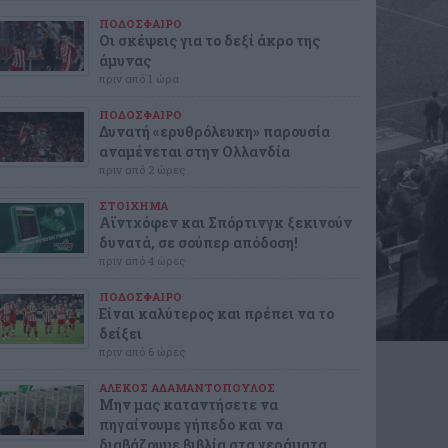
ΠΟΔΟΣΦΑΙΡΟ
Οι σκέψεις για το δεξί άκρο της
άμυνας
πριν από 1 ώρα
ΠΟΔΟΣΦΑΙΡΟ
Δυνατή «ερυθρόλευκη» παρουσία
αναμένεται στην Ολλανδία
πριν από 2 ώρες
ΣΤΟΙΧΗΜΑ
Αϊντχόφεν και Σπόρτινγκ ξεκινούν
δυνατά, σε σούπερ απόδοση!
πριν από 4 ώρες
ΠΟΔΟΣΦΑΙΡΟ
Είναι καλύτερος και πρέπει να το
δείξει
πριν από 6 ώρες
ΑΛΕΚΟΣ ΑΔΑΜΑΝΤΟΠΟΥΛΟΣ
Μην μας καταντήσετε να
πηγαίνουμε γήπεδο και να
διαβάζουμε βιβλία στα γεράματα