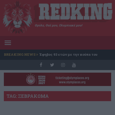
Θρύλε, Θεέ μου, Ολυμπιακέ μου!
Toggle
navigation
BREAKING NEWS
Έφηβος 93 ετών με την κούπα του
Conference
TAG: ΞΕΒΡΑΚΩΜΑ