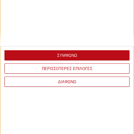
ΣΥΜΦΩΝΩ
ΠΕΡΙΣΣΟΤΕΡΕΣ ΕΠΙΛΟΓΕΣ
ΔΙΑΦΩΝΩ
ΤΕΛΕΥΤΑΙΕΣ
ΕΙΔΗΣΕΙΣ
ΠΟΔΟΣΦΑΙΡΟ
Μαθημένος στην πίεση
πριν από 7 ώρες
ΠΟΔΟΣΦΑΙΡΟ
Ορτέγκα στον Ολυμπιακό: «Θα σας στηρίζω