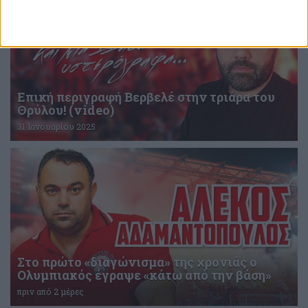
Επική περιγραφή Βερβελέ στην τριάρα του
Θρύλου! (video)
31 Ιανουαρίου 2025
Στο πρώτο «διαγώνισμα» της χρονιάς ο
Ολυμπιακός έγραψε «κάτω από την βάση»
πριν από 2 μέρες