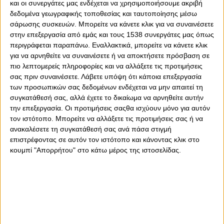
και οι συνεργάτες μας ενδέχεται να χρησιμοποιήσουμε ακριβή
δεδομένα γεωγραφικής τοποθεσίας και ταυτοποίησης μέσω
σάρωσης συσκευών. Μπορείτε να κάνετε κλικ για να συναινέσετε
στην επεξεργασία από εμάς και τους 1538 συνεργάτες μας όπως
περιγράφεται παραπάνω. Εναλλακτικά, μπορείτε να κάνετε κλικ
για να αρνηθείτε να συναινέσετε ή να αποκτήσετε πρόσβαση σε
πιο λεπτομερείς πληροφορίες και να αλλάξετε τις προτιμήσεις
σας πριν συναινέσετε.
Λάβετε υπόψη ότι κάποια επεξεργασία
των προσωπικών σας δεδομένων ενδέχεται να μην απαιτεί τη
συγκατάθεσή σας, αλλά έχετε το δικαίωμα να αρνηθείτε αυτήν
την επεξεργασία. Οι προτιμήσεις σαςθα ισχύουν μόνο για αυτόν
Κυριακή, 29 Οκτωβρίου 2023 - 16:15
τον ιστότοπο. Μπορείτε να αλλάξετε τις προτιμήσεις σας ή να
Ο Καραπαπάς ξεβρακώνει τους
ανακαλέσετε τη συγκατάθεσή σας ανά πάσα στιγμή
καταδικασμένους συκοφάντες!
επιστρέφοντας σε αυτόν τον ιστότοπο και κάνοντας κλικ στο
κουμπί "Απορρήτου" στο κάτω μέρος της ιστοσελίδας.
(photo)
Toυς έβαλε στην θέση τους ο Αντιπρόεδρος του Ολυμπιακού...