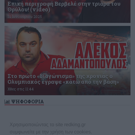
Επική περιγραφή Βερβελέ στην τριάρα του
Θρύλου! (video)
31 Ιανουαρίου 2025
Στο πρώτο «διαγώνισμα» της χρονιάς ο
Ολυμπιακός έγραψε «κάτω από την βάση»
Χθες στις 11:44
ΨΗΦΟΦΟΡΙΑ
Δεν υπάρχει ενεργή δημοσκόπηση
Χρησιμοποιώντας το site redking.gr
συμφωνείτε με την χρήση των cookies.