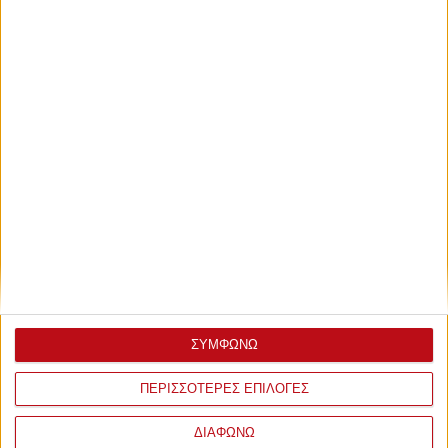
Σάββατο, 22 Νοεμβρίου 2025 - 20:00
Sold out και το ματς με
Ατρόμητο!
ΣΥΜΦΩΝΩ
Ο λαός του Θρύλου είναι εδώ και δίνει βροντερό παρών στο
ΠΕΡΙΣΣΟΤΕΡΕΣ ΕΠΙΛΟΓΕΣ
Ναό
ΔΙΑΦΩΝΩ