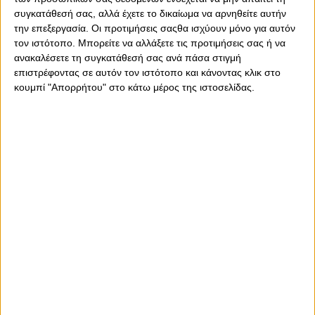
συγκατάθεσή σας, αλλά έχετε το δικαίωμα να αρνηθείτε αυτήν
την επεξεργασία. Οι προτιμήσεις σαςθα ισχύουν μόνο για αυτόν
τον ιστότοπο. Μπορείτε να αλλάξετε τις προτιμήσεις σας ή να
ανακαλέσετε τη συγκατάθεσή σας ανά πάσα στιγμή
επιστρέφοντας σε αυτόν τον ιστότοπο και κάνοντας κλικ στο
Σάββατο, 10 Ιανουαρίου 2026 - 18:33
κουμπί "Απορρήτου" στο κάτω μέρος της ιστοσελίδας.
Με Γιαζίτζι η ενδεκάδα του
Θρύλου!
Με αυτούς θα αγωνιστεί απέναντι στον Ατρόμητο ο
Ολυμπιακός!