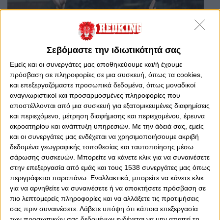
Σεβόμαστε την ιδιωτικότητά σας
Εμείς και οι συνεργάτες μας αποθηκεύουμε και/ή έχουμε
πρόσβαση σε πληροφορίες σε μια συσκευή, όπως τα cookies,
και επεξεργαζόμαστε προσωπικά δεδομένα, όπως μοναδικοί
αναγνωριστικοί και προσαρμοσμένες πληροφορίες που
Σάββατο, 10 Ιανουαρίου 2026 - 19:15
αποστέλλονται από μια συσκευή για εξατομικευμένες διαφημίσεις
Live: Ατρόμητος-Ολυμπιακός
και περιεχόμενο, μέτρηση διαφήμισης και περιεχομένου, έρευνα
ακροατηρίου και ανάπτυξη υπηρεσιών.
Με την άδειά σας, εμείς
Παρακολουθήστε το ματς του Θρύλου στο Περιστέρι...
και οι συνεργάτες μας ενδέχεται να χρησιμοποιήσουμε ακριβή
δεδομένα γεωγραφικής τοποθεσίας και ταυτοποίησης μέσω
σάρωσης συσκευών. Μπορείτε να κάνετε κλικ για να συναινέσετε
στην επεξεργασία από εμάς και τους 1538 συνεργάτες μας όπως
περιγράφεται παραπάνω. Εναλλακτικά, μπορείτε να κάνετε κλικ
για να αρνηθείτε να συναινέσετε ή να αποκτήσετε πρόσβαση σε
πιο λεπτομερείς πληροφορίες και να αλλάξετε τις προτιμήσεις
σας πριν συναινέσετε.
Λάβετε υπόψη ότι κάποια επεξεργασία
των προσωπικών σας δεδομένων ενδέχεται να μην απαιτεί τη