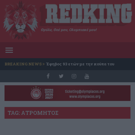
Θρύλε, Θεέ μου, Ολυμπιακέ μου!
Toggle
navigation
BREAKING NEWS
Έφηβος 93 ετών με την κούπα του
Conference
TAG: ΑΤΡΟΜΗΤΟΣ