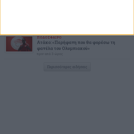
ΜΠΑΣΚΕΤ
Η νέα πρόταση στον Ολυμπιακό για τον
Γουόκαπ και ο Αντερσον
πριν από 3 ώρες
ΠΟΔΟΣΦΑΙΡΟ
Ατάκο: «Περήφανη που θα φορέσω τη
φανέλα του Ολυμπιακού»
πριν από 3 ώρες
Περισσότερες ειδήσεις