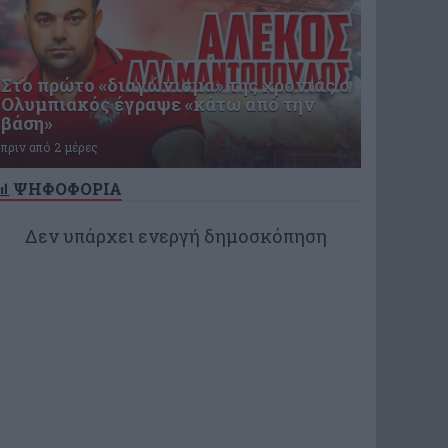
Στο πρώτο «διαγώνισμα» της χρονιάς ο
Ολυμπιακός έγραψε «κάτω από την
βάση»
πριν από 2 μέρες
ΨΗΦΟΦΟΡΙΑ
Δεν υπάρχει ενεργή δημοσκόπηση