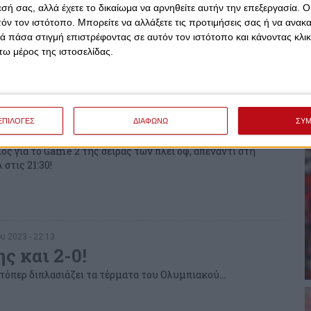
 και... 2-0 μέσα σε έξι λεπτά ο
εσή σας, αλλά έχετε το δικαίωμα να αρνηθείτε αυτήν την επεξεργασία. 
τόν τον ιστότοπο. Μπορείτε να αλλάξετε τις προτιμήσεις σας ή να ανακα
 πάσα στιγμή επιστρέφοντας σε αυτόν τον ιστότοπο και κάνοντας κλι
ι βρήκαν τον δρόμο προς τα δίχτυα…
ω μέρος της ιστοσελίδας.
ου 2023 - 23:55
ΕΠΙΛΟΓΕΣ
ΔΙΑΦΩΝΩ
ΣΥ
φλεγόμενο» ΣΕΦ για το 2-0!
ος για το Game 2 της σειράς των πλέι οφ, απέναντι στη
στις 21:30!
υ 2023 - 22:13
ς και 2-0!
τόπερ διπλασιάζει τα τέρματα του Ολυμπιακού...