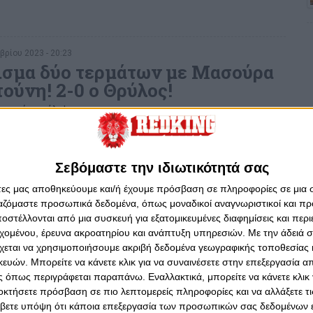
βρίου 2023 - 20:23
σμα δύο τερμάτων με Mασούρα
ούνη! 2-0 ο Θρύλος!
ε ωραία μπάλα!
Σεβόμαστε την ιδιωτικότητά σας
 2023 - 23:31
άτες μας αποθηκεύουμε και/ή έχουμε πρόσβαση σε πληροφορίες σε μια
ρέλα και πάθος! Στο ΟΑΚΑ
ργαζόμαστε προσωπικά δεδομένα, όπως μοναδικοί αναγνωριστικοί και 
τε να σας νικήσουμε, ξανά!
στέλλονται από μια συσκευή για εξατομικευμένες διαφημίσεις και περ
εχομένου, έρευνα ακροατηρίου και ανάπτυξη υπηρεσιών.
αίζει με τον Παναθηναϊκό (8/6, 21:15) στον δεύτερο τελικό
Με την άδειά σα
ύτερο βήμα για το πρωτάθλημα...
χεται να χρησιμοποιήσουμε ακριβή δεδομένα γεωγραφικής τοποθεσίας 
ών. Μπορείτε να κάνετε κλικ για να συναινέσετε στην επεξεργασία απ
 όπως περιγράφεται παραπάνω. Εναλλακτικά, μπορείτε να κάνετε κλικ γ
οκτήσετε πρόσβαση σε πιο λεπτομερείς πληροφορίες και να αλλάξετε τι
ου 2023 - 20:27
βετε υπόψη ότι κάποια επεξεργασία των προσωπικών σας δεδομένων ε