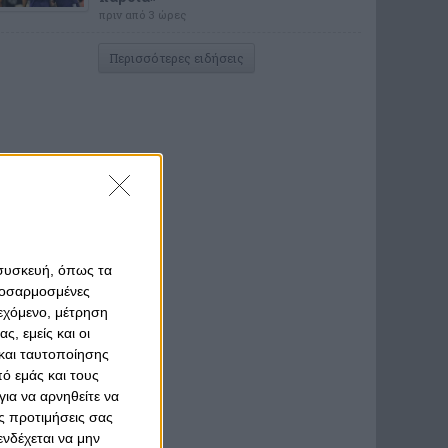
πριν από 3 ώρες
Περισσότερες ειδήσεις
 συσκευή, όπως τα
προσαρμοσμένες
ιεχόμενο, μέτρηση
ς, εμείς και οι
και ταυτοποίησης
ό εμάς και τους
ια να αρνηθείτε να
ς προτιμήσεις σας
νδέχεται να μην