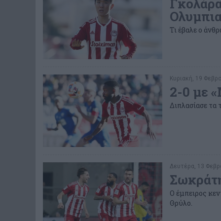
Γκολάρα
Ολυμπια
Τι έβαλε ο άνθρ
Κυριακή, 19 Φεβρο
2-0 με 
Διπλασίασε τα 
Δευτέρα, 13 Φεβρο
Σωκράτη
Ο έμπειρος κε
Θρύλο.