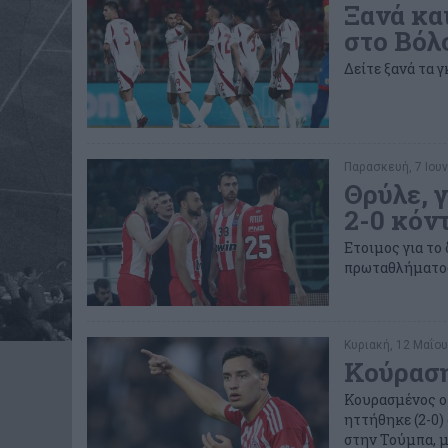
Ξανά κα
στο Βόλο
Δείτε ξανά τα γ
Παρασκευή, 7 Ιουν
Θρύλε, γ
2-0 κόν
Ετοιμος για το
πρωταθλήματος-
Κυριακή, 12 Μαΐου
Κούραση,
Κουρασμένος ο
ηττήθηκε (2-0)
στην Τούμπα, με