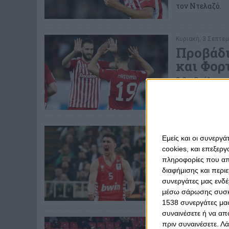
τον Ντελαζό.
Κυριακή, 3 Σεπτεμ
Προβάδι
και Φορτ
2-0 ο Θρύλος μ
Τετάρτη, 7 Ιουνίου
Εμείς και οι συνεργ
Με... τ
cookies, και επεξε
ερχόμασ
πληροφορίες που απο
διαφήμισης και περι
Ο Ολυμπιακός π
με στόχο το δε
συνεργάτες μας ενδέ
μέσω σάρωσης συσκευ
1538 συνεργάτες μας
συναινέσετε ή να απ
Κυριακή, 30 Απριλί
πριν συναινέσετε.
Λά