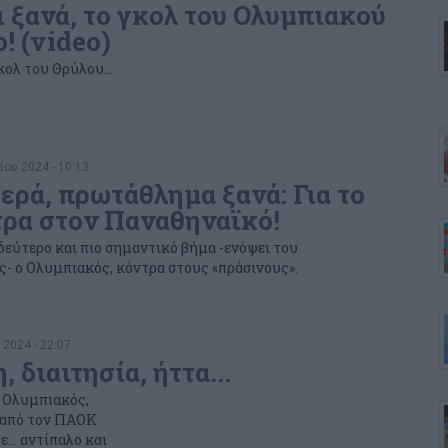
ι ξανά, το γκολ του Ολυμπιακού
! (video)
κολ του Θρύλου...
ίου 2024 - 10:13
ερά, πρωτάθλημα ξανά: Για το
τρα στον Παναθηναϊκό!
 δεύτερο και πιο σημαντικό βήμα -ενόψει του
 ο Ολυμπιακός, κόντρα στους «πράσινους».
 2024 - 22:07
 διαιτησία, ήττα...
 Ολυμπιακός,
 από τον ΠΑΟΚ
... αντίπαλο και