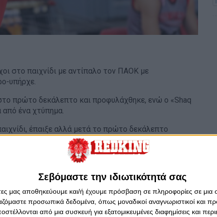
χοι στο παιχνίδι με αντίπαλο τον ΠΑΟΚ με
ρο-υπήρχε.
 στο πρώτο δεκάλεπτο και προφυλάχθηκε, ενώ ο «Shaq
ά από ένα χτύπημα.
 παιχνίδι, έπαιξε αλλά μετά το πρώτο δεκάλεπτο
Προληπτικά έμεινε εκτός, με σφίξιμο στον προσαγωγό,
ερισσότερα θα φανούν στην προπόνηση της Δευτέρας,
Σεβόμαστε την ιδιωτικότητά σας
χτσε στο ΣΕΦ.
άτες μας αποθηκεύουμε και/ή έχουμε πρόσβαση σε πληροφορίες σε μια
ργαζόμαστε προσωπικά δεδομένα, όπως μοναδικοί αναγνωριστικοί και 
στέλλονται από μια συσκευή για εξατομικευμένες διαφημίσεις και περ