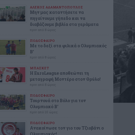
ΑΛΕΚΟΣ ΑΔΑΜΑΝΤΟΠΟΥΛΟΣ
Μην μας καταντήσετε να
πηγαίνουμε γήπεδο και να
διαβάζουμε βιβλία στα γεράματα
πριν από 8 ώρες
ΠΟΔΟΣΦΑΙΡΟ
Με το δεξί στα φιλικά ο Ολυμπιακός
Β’
πριν από 8 ώρες
ΜΠΑΣΚΕΤ
Η EuroLeague αποθεώνει τη
μεταγραφή Μοντέρο στον Θρύλο!
πριν από 8 ώρες
ΠΟΔΟΣΦΑΙΡΟ
Τουρνουά στο Βόλο για τον
Ολυμπιακό Β'
πριν από 10 ώρες
ΠΟΔΟΣΦΑΙΡΟ
Ανακοίνωσε τον γιο του Τζιοβάνι ο
Ολυμπιακός!