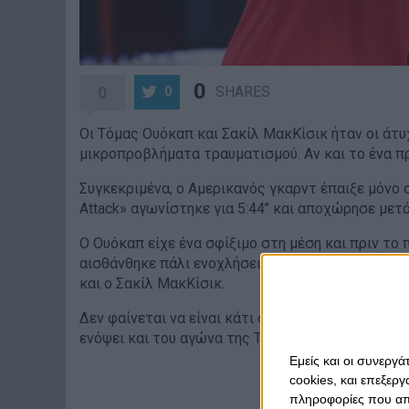
0
0
SHARES
0
Οι Τόμας Ουόκαπ και Σακίλ ΜακΚίσικ ήταν οι άτυ
μικροπροβλήματα τραυματισμού. Αν και το ένα π
Συγκεκριμένα, ο Αμερικανός γκαρντ έπαιξε μόνο
Attack» αγωνίστηκε για 5:44’’ και αποχώρησε μετ
Ο Ουόκαπ είχε ένα σφίξιμο στη μέση και πριν το
αισθάνθηκε πάλι ενοχλήσεις και προφυλάχθηκε. 
και ο Σακίλ ΜακΚίσικ.
Δεν φαίνεται να είναι κάτι ανησυχητικό, αλλά π
ενόψει και του αγώνα της Τρίτης με τη Φενέρμπα
Εμείς και οι συνεργ
cookies, και επεξε
πληροφορίες που απο