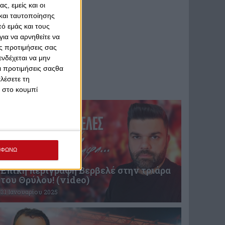
ς, εμείς και οι
και ταυτοποίησης
ό εμάς και τους
ια να αρνηθείτε να
ς προτιμήσεις σας
νδέχεται να μην
Οι προτιμήσεις σαςθα
λέσετε τη
κ στο κουμπί
ΜΦΩΝΩ
Επική περιγραφή Βερβελέ στην τριάρα
του Θρύλου! (video)
31 Ιανουαρίου 2025