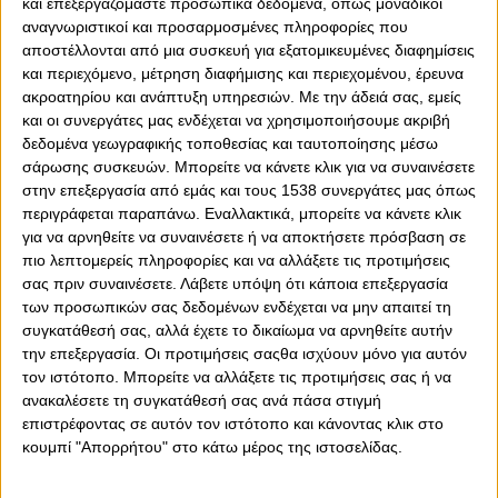
και επεξεργαζόμαστε προσωπικά δεδομένα, όπως μοναδικοί
αναγνωριστικοί και προσαρμοσμένες πληροφορίες που
αποστέλλονται από μια συσκευή για εξατομικευμένες διαφημίσεις
και περιεχόμενο, μέτρηση διαφήμισης και περιεχομένου, έρευνα
ακροατηρίου και ανάπτυξη υπηρεσιών.
Με την άδειά σας, εμείς
και οι συνεργάτες μας ενδέχεται να χρησιμοποιήσουμε ακριβή
δεδομένα γεωγραφικής τοποθεσίας και ταυτοποίησης μέσω
0
0
σάρωσης συσκευών. Μπορείτε να κάνετε κλικ για να συναινέσετε
στην επεξεργασία από εμάς και τους 1538 συνεργάτες μας όπως
Ό,τι και να μας λένε, όσο και να προσπαθούν να μας
περιγράφεται παραπάνω. Εναλλακτικά, μπορείτε να κάνετε κλικ
πείσουν ότι έφτιαξαν ομάδες… ανταγωνιστικές, προς
για να αρνηθείτε να συναινέσετε ή να αποκτήσετε πρόσβαση σε
τον Ολυμπιακό, δεν πείθουν. Ο θρύλος έχει ξεφύγει, έχει
πιο λεπτομερείς πληροφορίες και να αλλάξετε τις προτιμήσεις
αλλάξει επίπεδο. Και συνεχίζει να ανοίγει τη διαφορά
σας πριν συναινέσετε.
Λάβετε υπόψη ότι κάποια επεξεργασία
των προσωπικών σας δεδομένων ενδέχεται να μην απαιτεί τη
του, από τους ανταγωνιστές του, οι οποίοι δεν έχουν
συγκατάθεσή σας, αλλά έχετε το δικαίωμα να αρνηθείτε αυτήν
τίποτε άλλο να επιδείξουν, πέρα από… προπαγάνδα,
την επεξεργασία. Οι προτιμήσεις σαςθα ισχύουν μόνο για αυτόν
σενάρια και… ανούσιες ιστορίες. Τις οποίες δεν πιστεύει
τον ιστότοπο. Μπορείτε να αλλάξετε τις προτιμήσεις σας ή να
και κανείς, εντέλει…
ανακαλέσετε τη συγκατάθεσή σας ανά πάσα στιγμή
Ο Θρύλος αρχίζει την προσπάθειά του, για να κατακτήσει
επιστρέφοντας σε αυτόν τον ιστότοπο και κάνοντας κλικ στο
κουμπί "Απορρήτου" στο κάτω μέρος της ιστοσελίδας.
το 47ο πρωτάθλημα και παράλληλα να καταφέρει, στο
φινάλε αυτής της αγωνιστικής περιόδου, να κάνει ακόμη
ένα βήμα, προς το να… ράψει το 5ο αστέρι και να αφήσει