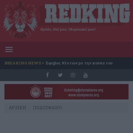
Θρύλε, Θεέ μου, Ολυμπιακέ μου!
Toggle
navigation
BREAKING NEWS
Έφηβος 93 ετών με την κούπα του
Conference
ΑΡΧΙΚΗ
ΠΟΔΟΣΦΑΙΡΟ