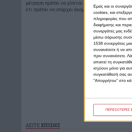
μέτρηση πρέπει να γίνεται κάτω από το ύψος του
Εμείς και οι συνεργ
ότι πρέπει να υπάρχει άκαμπτη σανίδα», ανέφερε
cookies, και επεξε
πληροφορίες που απο
διαφήμισης και περι
συνεργάτες μας ενδέ
μέσω σάρωσης συσκευ
1538 συνεργάτες μας
συναινέσετε ή να απ
πριν συναινέσετε.
Λά
απαιτεί τη συγκατάθ
ισχύουν μόνο για αυ
συγκατάθεσή σας ανά
"Απορρήτου" στο κάτ
ΠΕΡΙΣΣΟΤΕΡΕΣ 
ΔΕΙΤΕ
ΕΠΙΣΗΣ