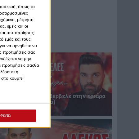
 συσκευή, όπως τα
προσαρμοσμένες
ιεχόμενο, μέτρηση
ς, εμείς και οι
και ταυτοποίησης
ό εμάς και τους
ια να αρνηθείτε να
ς προτιμήσεις σας
νδέχεται να μην
Οι προτιμήσεις σαςθα
λέσετε τη
κ στο κουμπί
Επική περιγραφή Βερβελέ στην τριάρα
του Θρύλου! (video)
31 Ιανουαρίου 2025
ΜΦΩΝΩ