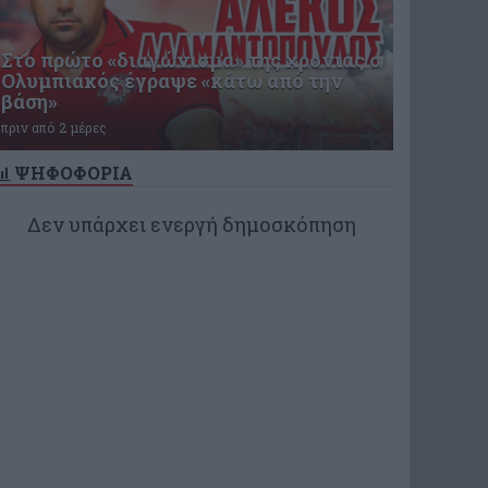
Στο πρώτο «διαγώνισμα» της χρονιάς ο
Ολυμπιακός έγραψε «κάτω από την
βάση»
πριν από 2 μέρες
ΨΗΦΟΦΟΡΙΑ
Δεν υπάρχει ενεργή δημοσκόπηση