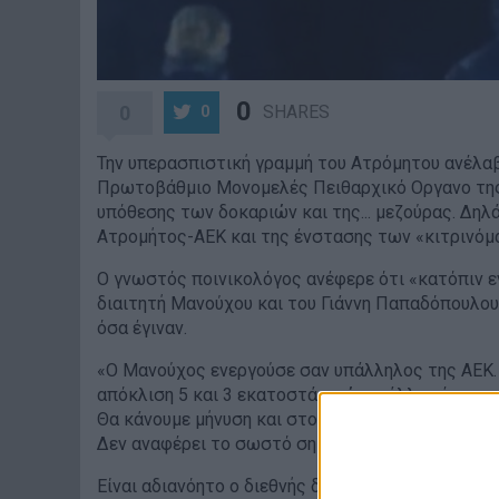
0
0
SHARES
0
Την υπερασπιστική γραμμή του Ατρόμητου ανέλαβ
Πρωτοβάθμιο Μονομελές Πειθαρχικό Οργανο της 
υπόθεσης των δοκαριών και της... μεζούρας. Δηλ
Ατρομήτος-ΑΕΚ και της ένστασης των «κιτρινό
Ο γνωστός ποινικολόγος ανέφερε ότι «κατόπιν ε
διαιτητή Μανούχου και του Γιάννη Παπαδόπουλου»
όσα έγιναν.
«Ο Μανούχος ενεργούσε σαν υπάλληλος της ΑΕΚ.
απόκλιση 5 και 3 εκατοστά, ενώ σε άλλη μέτρηση 
Θα κάνουμε μήνυση και στον Παπαδόπουλο και στ
Δεν αναφέρει το σωστό σημείο μέτρησης αλλά μια
Είναι αδιανόητο ο διεθνής διαιτητής να μην γνωρίζ