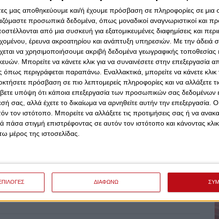
 χόρτου, από το έδαφος. Δεν το αναφέρει. Παρέκαμψε
άτες μας αποθηκεύουμε και/ή έχουμε πρόσβαση σε πληροφορίες σε μια
 χαρακτηριστικά ο Αλέξης Κούγιας στην εκδίκαση.
ργαζόμαστε προσωπικά δεδομένα, όπως μοναδικοί αναγνωριστικοί και 
στέλλονται από μια συσκευή για εξατομικευμένες διαφημίσεις και περ
εχομένου, έρευνα ακροατηρίου και ανάπτυξη υπηρεσιών.
Με την άδειά σα
χεται να χρησιμοποιήσουμε ακριβή δεδομένα γεωγραφικής τοποθεσίας 
ών. Μπορείτε να κάνετε κλικ για να συναινέσετε στην επεξεργασία απ
 όπως περιγράφεται παραπάνω. Εναλλακτικά, μπορείτε να κάνετε κλικ γ
οκτήσετε πρόσβαση σε πιο λεπτομερείς πληροφορίες και να αλλάξετε τι
βετε υπόψη ότι κάποια επεξεργασία των προσωπικών σας δεδομένων ε
εσή σας, αλλά έχετε το δικαίωμα να αρνηθείτε αυτήν την επεξεργασία. 
τόν τον ιστότοπο. Μπορείτε να αλλάξετε τις προτιμήσεις σας ή να ανακα
 πάσα στιγμή επιστρέφοντας σε αυτόν τον ιστότοπο και κάνοντας κλι
ω μέρος της ιστοσελίδας.
ΕΠΙΛΟΓΕΣ
ΔΙΑΦΩΝΩ
ΣΥ