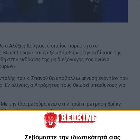
ε ο Αλέξης Κούγιας, ο οποίος παρέστη στο
Super League και έριξε «βόμβες» στην εκδίκαση της
άδη στην εκδίκαση της μη διεξαγωγής του αγώνα
μαυρων»
ντολής του κ. Σπανού θα υποβάλλω μήνυση εναντίον του
. Εν ολίγοις, ο Ατρόμητος τους θεωρεί υπεύθυνους για
 Με την ίδια μεζούρα ενώ στην πρώτη μέτρηση βρήκε
1.5 και 2 εκατοστών. Δεν αναφέρει πιο σημείο μέτρησε.
ον Μανούχο γιατί πραγματικά έκαναν παράνομη πράξη.
 γενικότητα για να μπορεί να καλυφθεί μετά.
ει ότι η μέτρηση γίνεται με λέιζερ. Η UEFA λέει ότι η
Σεβόμαστε την ιδιωτικότητά σας