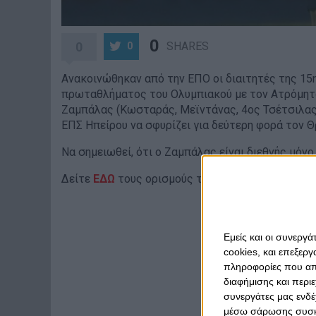
0
0
SHARES
0
Ανακοινώθηκαν από την ΕΠΟ οι διαιτητές της 15η
πρωταθλήματος του Ολυμπιακού με τον Ατρόμητο 
Ζαμπάλας (Κωσταράς, Μεϊντάνας, 4ος Τσέτσιλας,
ΕΠΣ Ηπείρου να σφυρίζει για δεύτερη φορά τον Θ
Να σημειωθεί, ότι ο Ζαμπάλας είναι διεθνής μόνο 
Δείτε
ΕΔΩ
τους ορισμούς των διαιτητών για την 
Εμείς και οι συνεργ
cookies, και επεξε
πληροφορίες που απο
διαφήμισης και περι
συνεργάτες μας ενδέ
μέσω σάρωσης συσκευ