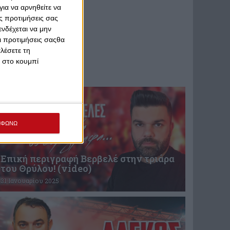
ια να αρνηθείτε να
ς προτιμήσεις σας
νδέχεται να μην
Οι προτιμήσεις σαςθα
λέσετε τη
κ στο κουμπί
ΜΦΩΝΩ
Επική περιγραφή Βερβελέ στην τριάρα
του Θρύλου! (video)
31 Ιανουαρίου 2025