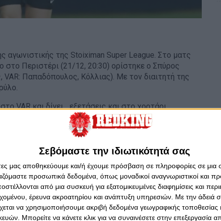
ς αγωνιστικής της Stoiximan Super League. Στο ματς
στο Περιστέρι (21/12, 20:30) ορίστηκε o Σπύρος
 VAR: Παπαδόπουλος, Κόλλιας). Με τον διαιτητή της
ρύλο.
στο VAR και δίνει... εξετάσεις και στο χορτάρι.
15η «στροφή» της Stoiximan Super League.
Σεβόμαστε την ιδιωτικότητά σας
άτες μας αποθηκεύουμε και/ή έχουμε πρόσβαση σε πληροφορίες σε μια
ργαζόμαστε προσωπικά δεδομένα, όπως μοναδικοί αναγνωριστικοί και 
στέλλονται από μια συσκευή για εξατομικευμένες διαφημίσεις και περ
εχομένου, έρευνα ακροατηρίου και ανάπτυξη υπηρεσιών.
Με την άδειά σα
χεται να χρησιμοποιήσουμε ακριβή δεδομένα γεωγραφικής τοποθεσίας 
ών. Μπορείτε να κάνετε κλικ για να συναινέσετε στην επεξεργασία απ