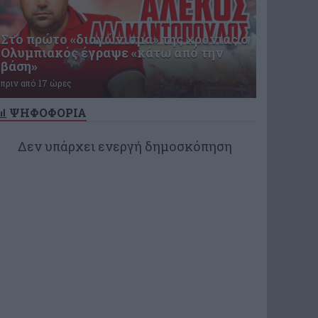
Στο πρώτο «διαγώνισμα» της χρονιάς ο
Ολυμπιακός έγραψε «κάτω από την
βάση»
πριν από 17 ώρες
ΨΗΦΟΦΟΡΙΑ
Δεν υπάρχει ενεργή δημοσκόπηση