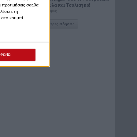
με Ρούτουλα και Τσαλιαγκό!
Οι προτιμήσεις σαςθα
πριν από 5 ώρες
λέσετε τη
κ στο κουμπί
Περισσότερες ειδήσεις
ΜΦΩΝΩ