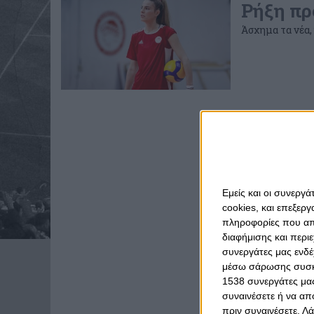
Ρήξη πρ
Άσχημα τα νέα,
Εμείς και οι συνεργ
cookies, και επεξε
πληροφορίες που απο
διαφήμισης και περι
συνεργάτες μας ενδέ
μέσω σάρωσης συσκευ
1538 συνεργάτες μας
συναινέσετε ή να απ
πριν συναινέσετε.
Λά