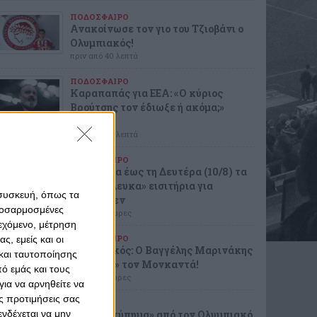
ΠΟΔΟΣΦΑΙΡΟ
Ανακοίνωσε τον γιο του Τζιοβάνι ο
Ολυμπιακός!
πριν από 40 λεπτά
ΠΟΔΟΣΦΑΙΡΟ
Καραπαπάς για ΕΕΑ: «Ο κύριος
Βρούτσης τον έδιωξε ή ακόμα;»
(photo)
πριν από 56 λεπτά
ΠΟΔΟΣΦΑΙΡΟ
Διαθέσιμα έως τη Δευτέρα (10/8) τα
«ερυθρόλευκα» εισιτήρια για
 συσκευή, όπως τα
Ναϊμέγκεν
προσαρμοσμένες
πριν από 3 ώρες
ιεχόμενο, μέτρηση
ΠΟΔΟΣΦΑΙΡΟ
ς, εμείς και οι
Ολυμπιακός: Ο Βαγγέλης Μαρινάκης
και ταυτοποίησης
«έκλεισε» τον Μονκαντά!
ό εμάς και τους
πριν από 4 ώρες
ια να αρνηθείτε να
ς προτιμήσεις σας
ΣΠΟΡ
νδέχεται να μην
Διπλό «χτύπημα» από τον Ολυμπιακό