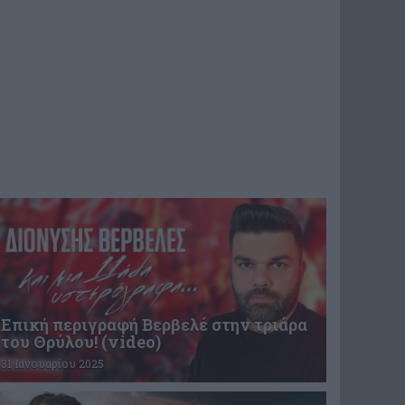
Επική περιγραφή Βερβελέ στην τριάρα
του Θρύλου! (video)
31 Ιανουαρίου 2025