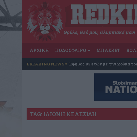
Θρύλε, Θεέ μου, Ολυμπιακέ μου!
ΑΡΧΙΚΗ
ΠΟΔΟΣΦΑΙΡΟ
ΜΠΑΣΚΕΤ
ΒΟΛ
BREAKING NEWS
Έφηβος 93 ετών με την κούπα το
TAG: ΙΛΙΟΝΗ ΚΕΛΕΣΙΔΗ