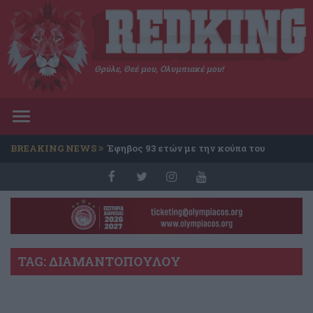
Θρύλε, Θεέ μου, Ολυμπιακέ μου!
Toggle
navigation
BREAKING NEWS
Έφηβος 93 ετών με την κούπα του
Conference
TAG: ΔΙΑΜΑΝΤΟΠΟΥΛΟΥ