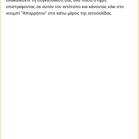
επιστρέφοντας σε αυτόν τον ιστότοπο και κάνοντας κλικ στο
κουμπί "Απορρήτου" στο κάτω μέρος της ιστοσελίδας.
Σάββατο, 12 Νοεμβρίου 2022 - 09:36
Διαμαντοπούλου:
«Ανυπομονούμε για αυτά τα
παιχνίδια»
Η τερματοφύλακας του Θρύλου μίλησε για το ματς με τη
Βουλιαγμένη...