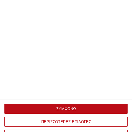
Τετάρτη, 30 Μαρτίου 2022 - 11:42
Διαμαντοπούλου: «Γεμάτο
Παπαστράτειο» για την κούπα!
Κάλεσμα της Πρωταθλήτριας Ευρώπης του Θρύλου στον
κόσμο, για το Final 4 του Παπαστράτειου!
ΣΥΜΦΩΝΩ
ΠΕΡΙΣΣΟΤΕΡΕΣ ΕΠΙΛΟΓΕΣ