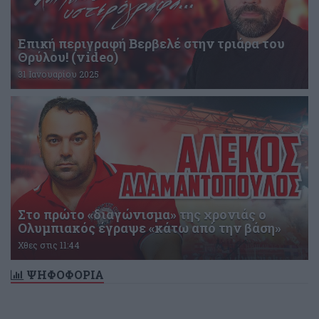
Επική περιγραφή Βερβελέ στην τριάρα του
Θρύλου! (video)
31 Ιανουαρίου 2025
Στο πρώτο «διαγώνισμα» της χρονιάς ο
Ολυμπιακός έγραψε «κάτω από την βάση»
Χθες στις 11:44
ΨΗΦΟΦΟΡΙΑ
Δεν υπάρχει ενεργή δημοσκόπηση