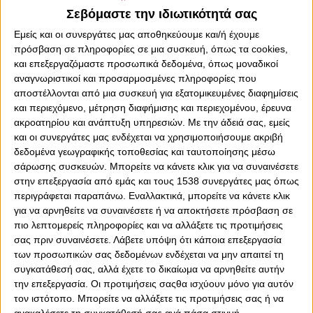
Σεβόμαστε την ιδιωτικότητά σας
Εμείς και οι συνεργάτες μας αποθηκεύουμε και/ή έχουμε
πρόσβαση σε πληροφορίες σε μια συσκευή, όπως τα cookies,
και επεξεργαζόμαστε προσωπικά δεδομένα, όπως μοναδικοί
αναγνωριστικοί και προσαρμοσμένες πληροφορίες που
αποστέλλονται από μια συσκευή για εξατομικευμένες διαφημίσεις
και περιεχόμενο, μέτρηση διαφήμισης και περιεχομένου, έρευνα
ακροατηρίου και ανάπτυξη υπηρεσιών.
Με την άδειά σας, εμείς
και οι συνεργάτες μας ενδέχεται να χρησιμοποιήσουμε ακριβή
δεδομένα γεωγραφικής τοποθεσίας και ταυτοποίησης μέσω
Δευτέρα, 12 Ιουνίου 2023 - 20:50
σάρωσης συσκευών. Μπορείτε να κάνετε κλικ για να συναινέσετε
Συνεχίζει στη Βουλιαγμένη η
στην επεξεργασία από εμάς και τους 1538 συνεργάτες μας όπως
Διαμαντοπούλου
περιγράφεται παραπάνω. Εναλλακτικά, μπορείτε να κάνετε κλικ
για να αρνηθείτε να συναινέσετε ή να αποκτήσετε πρόσβαση σε
H διεθνής τερματοφύλακας του Θρύλου αποτελεί παρελθόν...
πιο λεπτομερείς πληροφορίες και να αλλάξετε τις προτιμήσεις
σας πριν συναινέσετε.
Λάβετε υπόψη ότι κάποια επεξεργασία
των προσωπικών σας δεδομένων ενδέχεται να μην απαιτεί τη
συγκατάθεσή σας, αλλά έχετε το δικαίωμα να αρνηθείτε αυτήν
την επεξεργασία. Οι προτιμήσεις σαςθα ισχύουν μόνο για αυτόν
τον ιστότοπο. Μπορείτε να αλλάξετε τις προτιμήσεις σας ή να
ανακαλέσετε τη συγκατάθεσή σας ανά πάσα στιγμή