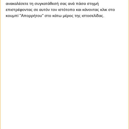
ανακαλέσετε τη συγκατάθεσή σας ανά πάσα στιγμή
επιστρέφοντας σε αυτόν τον ιστότοπο και κάνοντας κλικ στο
κουμπί "Απορρήτου" στο κάτω μέρος της ιστοσελίδας.
Τετάρτη, 12 Οκτωβρίου 2022 - 13:36
Αυγενάκης: «Δεν εκβιαζόμαστε
από τις αντιδημοκρατικές
αποφάσεις της ΕΠΟ»
Ο υφυπουργός αθλητισμού σηκώνει εκ νέου το γάντι στην
ΕΠΟ και τις ΕΠΣ...