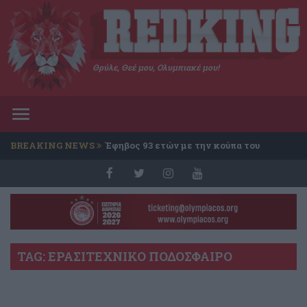
Θρύλε, Θεέ μου, Ολυμπιακέ μου!
Toggle
navigation
BREAKING NEWS
Έφηβος 93 ετών με την κούπα του
Conference
TAG: ΕΡΑΣΙΤΕΧΝΙΚΟ ΠΟΔΟΣΦΑΙΡΟ