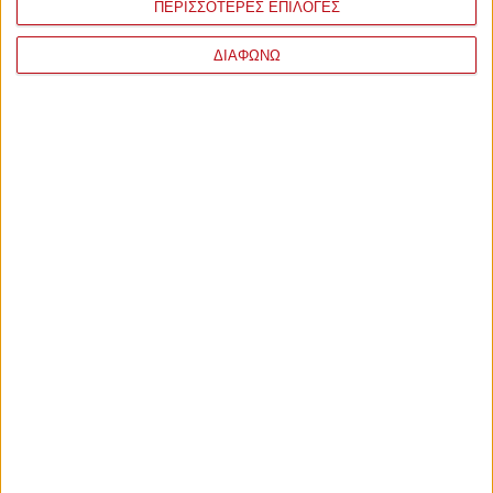
ΠΕΡΙΣΣΟΤΕΡΕΣ ΕΠΙΛΟΓΕΣ
ΔΙΑΦΩΝΩ
Παρασκευή, 30 Σεπτεμβρίου 2022 - 14:19
Έβαλε φρένο στην ΕΠΟ ο
Καραπαπάς
Ο Αντιπρόεδρος του Ολυμπιακού διαβεβαιώσει ότι θα
στηριχθεί το ερασιτεχνικό ποδόσφαιρο, τόσο από ποσοστά,
τηλεοπτικά και συμβόλαια