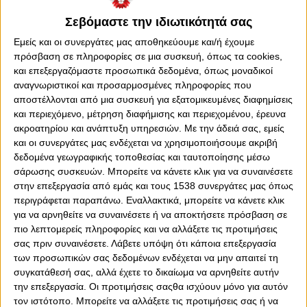
Σεβόμαστε την ιδιωτικότητά σας
Εμείς και οι συνεργάτες μας αποθηκεύουμε και/ή έχουμε
πρόσβαση σε πληροφορίες σε μια συσκευή, όπως τα cookies,
και επεξεργαζόμαστε προσωπικά δεδομένα, όπως μοναδικοί
αναγνωριστικοί και προσαρμοσμένες πληροφορίες που
αποστέλλονται από μια συσκευή για εξατομικευμένες διαφημίσεις
και περιεχόμενο, μέτρηση διαφήμισης και περιεχομένου, έρευνα
ακροατηρίου και ανάπτυξη υπηρεσιών.
Με την άδειά σας, εμείς
και οι συνεργάτες μας ενδέχεται να χρησιμοποιήσουμε ακριβή
δεδομένα γεωγραφικής τοποθεσίας και ταυτοποίησης μέσω
Πέμπτη, 20 Οκτωβρίου 2022 - 16:45
σάρωσης συσκευών. Μπορείτε να κάνετε κλικ για να συναινέσετε
Εμφατική ήττα για Μπαλτάκο,
στην επεξεργασία από εμάς και τους 1538 συνεργάτες μας όπως
ξεκινούν τα ερασιτεχνικά
περιγράφεται παραπάνω. Εναλλακτικά, μπορείτε να κάνετε κλικ
πρωταθλήματα!
για να αρνηθείτε να συναινέσετε ή να αποκτήσετε πρόσβαση σε
πιο λεπτομερείς πληροφορίες και να αλλάξετε τις προτιμήσεις
Υποχωρεί ηττημένος ο Μπαλτάκος με αυτή την εξέλιξη!
σας πριν συναινέσετε.
Λάβετε υπόψη ότι κάποια επεξεργασία
των προσωπικών σας δεδομένων ενδέχεται να μην απαιτεί τη
συγκατάθεσή σας, αλλά έχετε το δικαίωμα να αρνηθείτε αυτήν
την επεξεργασία. Οι προτιμήσεις σαςθα ισχύουν μόνο για αυτόν
τον ιστότοπο. Μπορείτε να αλλάξετε τις προτιμήσεις σας ή να