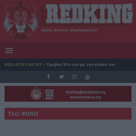
Θρύλε, Θεέ μου, Ολυμπιακέ μου!
Toggle
navigation
BREAKING NEWS
Έφηβος 93 ετών με την κούπα του
Conference
TAG: ΦΩΝΗ