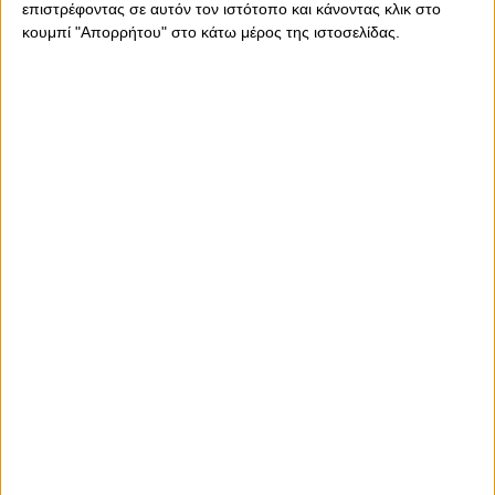
επιστρέφοντας σε αυτόν τον ιστότοπο και κάνοντας κλικ στο
κουμπί "Απορρήτου" στο κάτω μέρος της ιστοσελίδας.
Πέμπτη, 15 Φεβρουαρίου 2024 - 11:56
Με ένα Καραϊσκάκη «ηφαίστειο»
όλα τα μπορεί!
Ο Ολυμπιακός δεν είναι ποτέ μόνος του. Και ποτέ δεν θα είναι.
Όχι όσο ο υπέροχος κόσμος του είναι εκεί, για να δείχνει σε
όλους τι εστί Καραϊσκάκη. Και απόψε στις 19:45, απέναντι
στην Φερεντσβάρος, θα το δείξει ξανά!