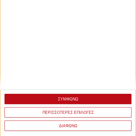
Πέμπτη, 23 Φεβρουαρίου 2023 - 22:57
Τo Σάββατο πρέπει ο κόσμος να
παίξει μεγάλη μπάλα!
Πρέπει το Σάββατο ο λαός του Θρύλου να είναι ΕΝΑ με την
ομάδα!
ΣΥΜΦΩΝΩ
ΠΕΡΙΣΣΟΤΕΡΕΣ ΕΠΙΛΟΓΕΣ
ΔΙΑΦΩΝΩ