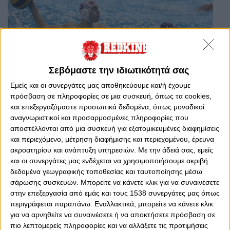
Σεβόμαστε την ιδιωτικότητά σας
Εμείς και οι συνεργάτες μας αποθηκεύουμε και/ή έχουμε
πρόσβαση σε πληροφορίες σε μια συσκευή, όπως τα cookies,
και επεξεργαζόμαστε προσωπικά δεδομένα, όπως μοναδικοί
Σάββατο, 14 Μαΐου 2022 - 16:37
Ολυμπιακός-Απόλλων 15-8
αναγνωριστικοί και προσαρμοσμένες πληροφορίες που
αποστέλλονται από μια συσκευή για εξατομικευμένες διαφημίσεις
(Τελικό)
και περιεχόμενο, μέτρηση διαφήμισης και περιεχομένου, έρευνα
Ο Θρύλος στο πόλο Ανδρών ρίχνεται στα ημιτελικά του
ακροατηρίου και ανάπτυξη υπηρεσιών.
Με την άδειά σας, εμείς
πρωταθλήματος και βλέπει νταμπλ! Πάμε ζωντανά στο
και οι συνεργάτες μας ενδέχεται να χρησιμοποιήσουμε ακριβή
Παπαστράτειο!
δεδομένα γεωγραφικής τοποθεσίας και ταυτοποίησης μέσω
σάρωσης συσκευών. Μπορείτε να κάνετε κλικ για να συναινέσετε
στην επεξεργασία από εμάς και τους 1538 συνεργάτες μας όπως
περιγράφεται παραπάνω. Εναλλακτικά, μπορείτε να κάνετε κλικ
για να αρνηθείτε να συναινέσετε ή να αποκτήσετε πρόσβαση σε
πιο λεπτομερείς πληροφορίες και να αλλάξετε τις προτιμήσεις