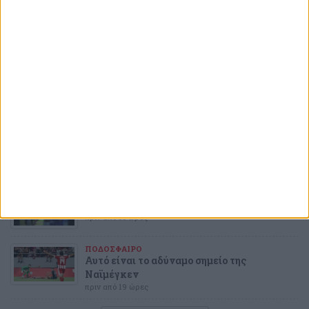
ΣΤΟΙΧΗΜΑ
Με τα γκολ του Άγιαξ και της Μπενφίκα,
στο 3.90!
πριν από 4 λεπτά
ΑΛΕΚΟΣ ΑΔΑΜΑΝΤΟΠΟΥΛΟΣ
Μόνο λάσπη ξέρετε να πετάτε και μετά
«τρέχετε» να κρυφτείτε σαν λαγοί
πριν από 4 ώρες
ΠΟΔΟΣΦΑΙΡΟ
Επιβεβαίωση από τον Μπόρζες
πριν από 17 ώρες
ΠΟΔΟΣΦΑΙΡΟ
Επιμένουν για τον Μπουράς
πριν από 18 ώρες
ΠΟΔΟΣΦΑΙΡΟ
Αυτό είναι το αδύναμο σημείο της
Ναϊμέγκεν
πριν από 19 ώρες