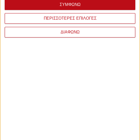
όλοι έτοιμοι»
ΣΥΜΦΩΝΩ
Ο Μάριος βρήκε πάλι δίχτυα και δηλώνει παρών όποτε η
ΠΕΡΙΣΣΟΤΕΡΕΣ ΕΠΙΛΟΓΕΣ
ομάδα τον έχει ανάγκη!
ΔΙΑΦΩΝΩ
Τετάρτη, 22 Σεπτεμβρίου 2021 - 21:59
Μαρτίνς: «Δεν είχα ποτέ
αμφιβολία!»