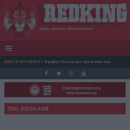
Θρύλε, Θεέ μου, Ολυμπιακέ μου!
Toggle
navigation
BREAKING NEWS
Έφηβος 93 ετών με την κούπα του
Conference
TAG: ΑΠΟΛΛΩΝ